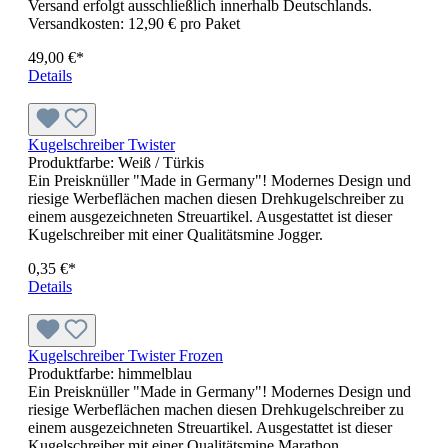
ins Konzert: In der Gürteltasche STEP ist alles gut verstaut.
Die Schnalle des Gurtes haben wir extra seitlich angebracht,
damit Ihnen niemand hinterrücks die Tasche abnehmen kann.
Und um Tickets, Kreditkarten oder Smartphones sicherer
durchs Gedränge zu navigieren, empfiehlt sich die flache
Reißverschlusstasche innen.Material: Polyester 420d &
RipstopMaße: ca. B 24 x H 14 x T 7 cm
Ab
6,91 €*
Details
Handtuch FULLPRINT
Lust auf Sonne?Dann ist dies der richtige Zeitpunkt, mit den
vollflächig bedruckten Handtüchern Ihre Werbebotschaft
optimal zu präsentieren.Druck: 1 Seite Vollflächenprint,
Rückseite bleibt weissMaterial: 100% Baumwollvelour330
gr/m²Öko-Tex zertifiziertMaße: B 50 cm x L 100 cmIhr
Vorteil: Kurze LieferzeitenEuropaproduktion
15,65 €*
Details