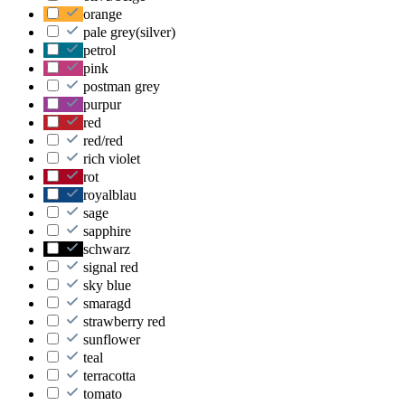
orange
pale grey(silver)
petrol
pink
postman grey
purpur
red
red/red
rich violet
rot
royalblau
sage
sapphire
schwarz
signal red
sky blue
smaragd
strawberry red
sunflower
teal
terracotta
tomato