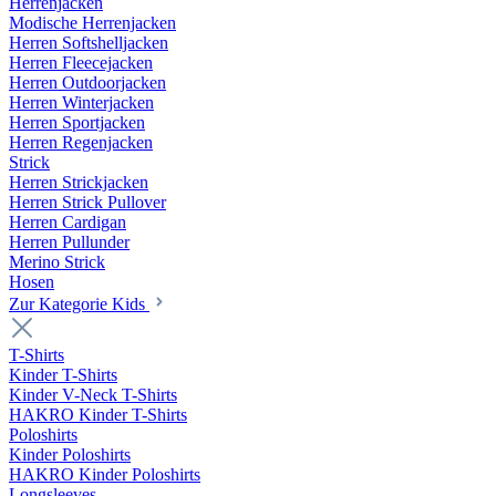
Herrenjacken
Modische Herrenjacken
Herren Softshelljacken
Herren Fleecejacken
Herren Outdoorjacken
Herren Winterjacken
Herren Sportjacken
Herren Regenjacken
Strick
Herren Strickjacken
Herren Strick Pullover
Herren Cardigan
Herren Pullunder
Merino Strick
Hosen
Zur Kategorie Kids
T-Shirts
Kinder T-Shirts
Kinder V-Neck T-Shirts
HAKRO Kinder T-Shirts
Poloshirts
Kinder Poloshirts
HAKRO Kinder Poloshirts
Longsleeves