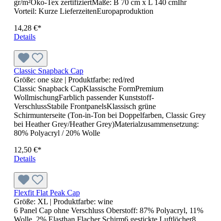
SchildPatentverschluss
8,95 €*
Details
6 Panel Raver Cap
Größe:
one size
| Produktfarbe:
wine
Klassisches Allround-Cap in 31 Farben Oberstoff: 100%
Baumwolle6 gestickte Luftlöcher8 Ziernähte am
SchildStirnanliegendGefüttertes SatinschweißbandFarblich
passendes Kinder-Cap Art. MB7010Farbe black auch in
Kopfgröße 60 cm erhältlichAuch mit Sandwich erhältlich,
siehe MB6112Metallschnalle in mattsilber mit Druckknopf
und gestickter Öse
9,95 €*
Details
Badetuch FULLPRINT
Lust auf Sonne?Dann ist dies der richtige Zeitpunkt, mit den
vollflächig bedruckten Handtüchern Ihre Werbebotschaft