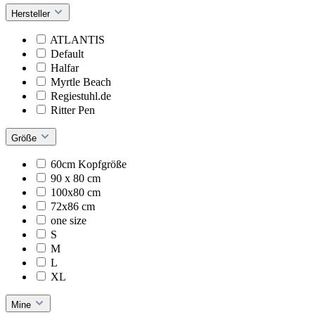
Hersteller
ATLANTIS
Default
Halfar
Myrtle Beach
Regiestuhl.de
Ritter Pen
Größe
60cm Kopfgröße
90 x 80 cm
100x80 cm
72x86 cm
one size
S
M
L
XL
Mine