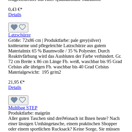
Klassischer Regiestuhl ALFRED
Ihr Regiestuhl. Ihr Design. Ihr Auftritt. Ob Hochzeit,
Geburtstag, Firmenevent, Messe, Filmproduktion oder als
ganz persönliches Geschenk – mit dem klassischen Regiestuhl
ALFRED gestalten Sie ein echtes Unikat. Die hochwertige
Rückenlehne wird individuell mit Ihrem Wunschmotiv oder
Wunschtext bedruckt und macht den Stuhl zu einem
besonderen Blickfang. Das stabile Vollholzgestell in
Naturholz, der strapazierfähige Polyesterbezug und eine
Belastbarkeit von bis zu 120 kg garantieren eine langlebige
Qualität. Der hochwertige Multicolor-Druck auf der Vorder-
oder Rückseite der Rückenlehne ist bereits im Preis enthalten.
Da jeder Regiestuhl individuell gefertigt wird, stimmen wir
das gewünschte Motiv oder den Text persönlich mit Ihnen ab.
Vor Produktionsbeginn erhalten Sie selbstverständlich einen
Korrekturabzug zur Freigabe, sodass Ihr Regiestuhl genau
Ihren Vorstellungen entspricht. Produktdetails Klassischer
Regiestuhl ALFRED mit gekreuzten Beinen Hochwertiges
Vollholzgestell, Farbe Natur Strapazierfähiger Polyesterbezug
in Natur Klappbar und platzsparend zu verstauen Multicolor-
Bedruckung auf Vorder- oder Rückseite inklusive Individuelle
Gestaltung mit Wunschmotiv oder Wunschtext Belastbarkeit:
ca. 120 kg Gewicht: 5,5 kg Maße geöffnet (B × H × T): 60 ×
88 × 43 cm Maße zusammengeklappt (B × H × T): 22 × 69 ×