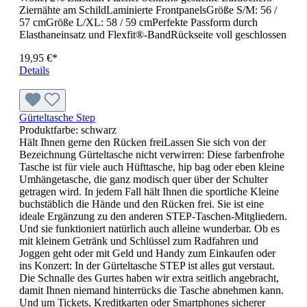
optimal zu präsentieren.Druck: 1 Seite Vollflächenprint,
Rückseite bleibt weissMaterial: 100% Baumwollvelour330
gr/m²Öko-Tex zertifiziertMaße: B 70 cm x L 140 cmIhr
Vorteil: Kurze LieferzeitenEuropaproduktion
14,28 €*
Details
Classic Snapback Cap
Größe:
one size
| Produktfarbe:
red/red
Classic Snapback CapKlassische FormPremium
WollmischungFarblich passender Kunststoff-
VerschlussStabile FrontpanelsKlassisch grüne
Schirmunterseite (Ton-in-Ton bei Doppelfarben, Classic Grey
bei Heather Grey/Heather Grey)Materialzusammensetzung:
80% Polyacryl / 20% Wolle
12,50 €*
Details