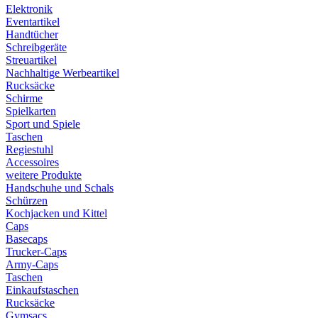
Elektronik
Eventartikel
Handtücher
Schreibgeräte
Streuartikel
Nachhaltige Werbeartikel
Rucksäcke
Schirme
Spielkarten
Sport und Spiele
Taschen
Regiestuhl
Accessoires
weitere Produkte
Handschuhe und Schals
Schürzen
Kochjacken und Kittel
Caps
Basecaps
Trucker-Caps
Army-Caps
Taschen
Einkaufstaschen
Rucksäcke
Gymsacs