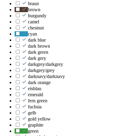
braun
brown
burgundy
camel
chestnut
cyan
dark blue
dark brown
dark green
dark grey
darkgrey/darkgrey
darkgrey/grey
darknavy/darknavy
dark orange
eisblau
emerald
fern green
fuchsia
gelb
gold yellow
graphite
green