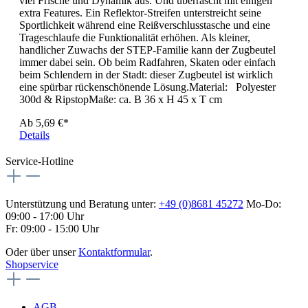
versehen, robusten grauen Griffen und Metallbeschlägen.
Vorurteil 2: „Shopper sind langweilig.“ Aber nicht doch, mit
seiner konsequenten Geradlinigkeit bewirbt sich dieser um
einen Rang als Designobjekt. Und zuletzt: „Shopper kann
man nur zum Einkaufen gebrauchen.“ Wie wär’s außerdem
als Strandtasche, Weekender, Sport- oder Reisetasche?
Material: Polyester 600dMaße: ca. B 40 x H 43 x T 16 cm
Ab
6,75 €*
Details
Sportschal FULLPRINT
Lust auf Sonne?Dann ist dies der richtige Zeitpunkt, mit den
vollflächig bedruckten Handtüchern Ihre Werbebotschaft
optimal zu präsentieren.Druck: 1 Seite Vollflächenprint,
Rückseite bleibt weissMaterial: 100% Baumwollvelour330
gr/m²Öko-Tex zertifiziertMaße: B 30 cm x L 130 cmIhr
Vorteil: Kurze LieferzeitenEuropaproduktion
15,95 €*
Details