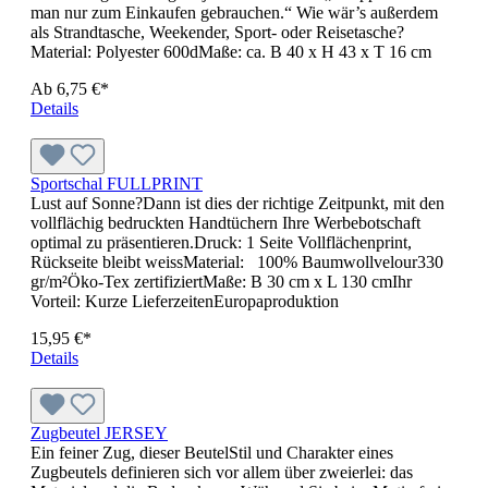
Trendiges 6 Panel Cap ohne Verschluss Oberstoff: 98%
Baumwolle, 2% Elasthan 6 gestickte Luftlöcher 8 Ziernähte
am Schild Laminierte Frontpanels Größe S: 56 cmGröße M:
57 cmGröße L: 58 cm Größe XL: 59 cm Perfekte Passform
durch Elasthaneinsatz und Flexfit®-Band Rückseite voll
geschlossen
19,95 €*
Details
PW156 Bistroschürze mit Tasche
Größe:
90 x 80 cm
| Produktfarbe:
schwarz
pflegeleichte Bistroschürze in knitterarmem
MaterialmixMaterial: 65 % Baumwolle/35 %
PolyesterGewicht 195 gr/m2Gr. 90 cm Breite x 80 cm
LängeFb. schwarzwaschbar bis max. 40 Grad Celsius
25,95 €*
Details
Rucksack SOLUTION