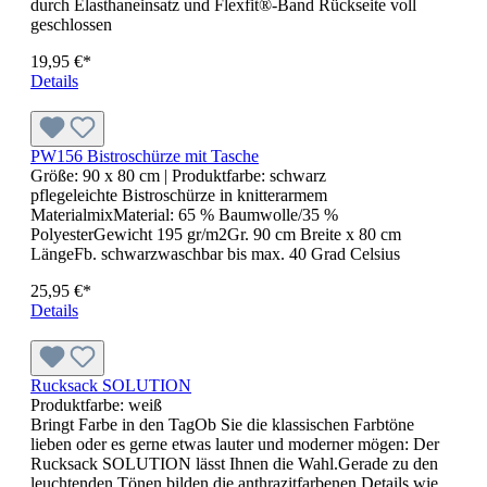
Produktfarbe:
himmelblau
Ein Preisknüller "Made in Germany"! Modernes Design und
riesige Werbeflächen machen diesen Drehkugelschreiber zu
einem ausgezeichneten Streuartikel. Ausgestattet ist dieser
Kugelschreiber mit einer Qualitätsmine Marathon.
0,43 €*
Details
Latzschürze
Größe:
72x86 cm
| Produktfarbe:
pale grey(silver)
knitterarme und pflegeleichte Latzschürze aus gutem
Materialmix 65 % Baumwolle / 35 % Polyester. Durch
Reaktivfärbung wird das Ausbluten der Farbe verhindert. Gr.
72 cm Breite x 86 cm Länge Fb. weiß, waschbar bis 95 Grad
Celsius alle übrigen Fb. waschbar bis 40 Grad Celsius
Materialgewicht: 195 gr/m2
21,95 €*
Details
Multibag STEP