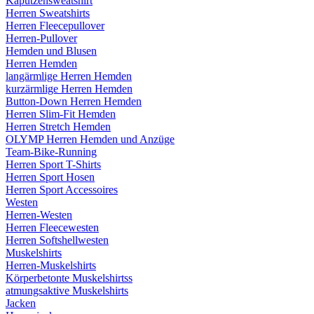
Kaputzensweatshirt
Herren Sweatshirts
Herren Fleecepullover
Herren-Pullover
Hemden und Blusen
Herren Hemden
langärmlige Herren Hemden
kurzärmlige Herren Hemden
Button-Down Herren Hemden
Herren Slim-Fit Hemden
Herren Stretch Hemden
OLYMP Herren Hemden und Anzüge
Team-Bike-Running
Herren Sport T-Shirts
Herren Sport Hosen
Herren Sport Accessoires
Westen
Herren-Westen
Herren Fleecewesten
Herren Softshellwesten
Muskelshirts
Herren-Muskelshirts
Körperbetonte Muskelshirtss
atmungsaktive Muskelshirts
Jacken