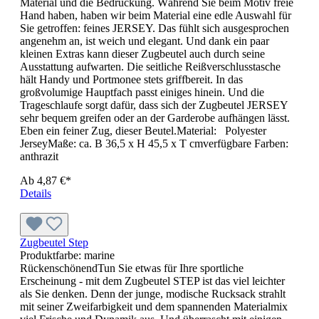
Produktfarbe:
weiß
Bringt Farbe in den TagOb Sie die klassischen Farbtöne
lieben oder es gerne etwas lauter und moderner mögen: Der
Rucksack SOLUTION lässt Ihnen die Wahl.Gerade zu den
leuchtenden Tönen bilden die anthrazitfarbenen Details wie
Reißverschlüsse, Gurte oder Handgriff einen spannenden
Kontrast. Auch der Schnitt dieses jungen Rucksacks zieht die
Blicke auf sich: Modern und dynamisch kommt der
SOLUTION daher. Und mit seinem gepolsterten Rücken
bringt er Komfort ins Spiel. Wenn Sie jetzt noch auf den Preis
schauen, werden Sie sicher überrascht sein.Kurzum: Viel
Rucksack für wenig Geld.Material: Polyester 600dMaße: ca.
B 28 x H 43 x T 11 cm
Ab
9,10 €*
Details
Shopper SOLUTION
Produktfarbe:
orange
Der Shopping-KingHöchste Zeit, mit ein paar Vorurteilen
zum Thema Shopper aufzuräumen. Vorurteil 1:
„Einkaufstaschen sehen immer so feminin aus.“ Damit auch
das starke Geschlecht zum Shopper greift, haben wir den
SOLUTION mit ein paar handfesten, charakterstarken Details