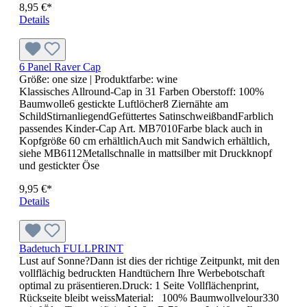
6 Panel Flat Peak Cap
Größe:
one size
| Produktfarbe:
dark green
6 Panel Mesh Cap mit flachem Schild Mesh: 100%
PolyesterSchild und Frontpannels: 100% Baumwolle 6
Ziernähte am Schild6 gestickte LuftlöcherGefüttertes
BaumwollschweißbandAbziehbarer Sticker auf dem