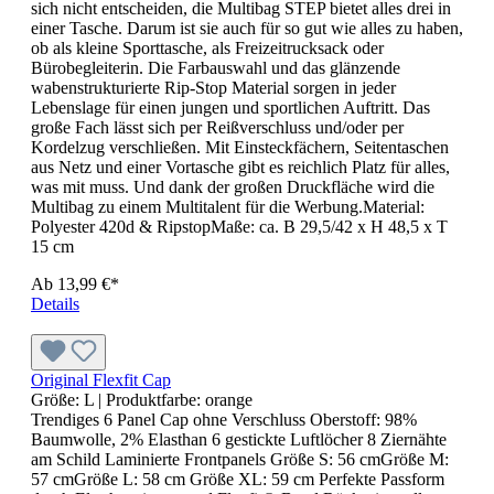
43 cm Sitzhöhe: 45,5 cm Einzelverpackung Wichtige
Hinweise Vor der Produktion erhalten Sie einen
Korrekturabzug zur Freigabe. Individuell bedruckte bzw.
veredelte Ware ist vom Umtausch ausgeschlossen. Der
Versand erfolgt ausschließlich innerhalb Deutschlands.
Versandkosten: 12,90 € pro Paket
49,00 €*
Details
Kugelschreiber Twister
Produktfarbe:
Weiß / Türkis
Ein Preisknüller "Made in Germany"! Modernes Design und
riesige Werbeflächen machen diesen Drehkugelschreiber zu
einem ausgezeichneten Streuartikel. Ausgestattet ist dieser
Kugelschreiber mit einer Qualitätsmine Jogger.
0,35 €*
Details
Kugelschreiber Twister Frozen