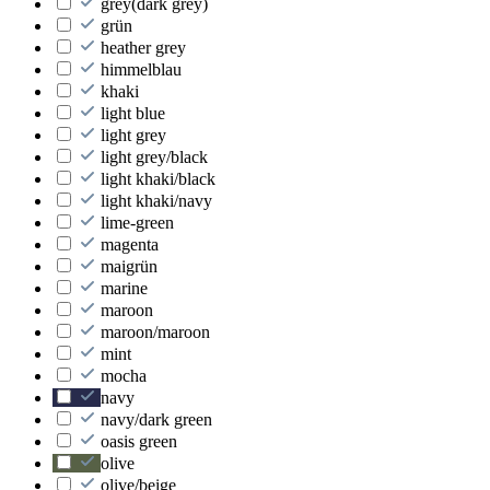
grey(dark grey)
grün
heather grey
himmelblau
khaki
light blue
light grey
light grey/black
light khaki/black
light khaki/navy
lime-green
magenta
maigrün
marine
maroon
maroon/maroon
mint
mocha
navy
navy/dark green
oasis green
olive
olive/beige