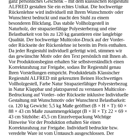
Flexfit Flat Peak Cap
Größe:
XL
| Produktfarbe:
wine
6 Panel Cap ohne Verschluss Oberstoff: 87% Polyacryl, 11%
Wolle, 2% Elasthan Flacher Schirm6 gestickte Luftlöcher8
Ziernähte am SchildLaminierte FrontpanelsGröße S/M: 56 /
57 cmGröße L/XL: 58 / 59 cmPerfekte Passform durch
Elasthaneinsatz und Flexfit®-BandRückseite voll geschlossen
19,95 €*
Details
Gürteltasche Step
Produktfarbe:
schwarz
Hält Ihnen gerne den Rücken freiLassen Sie sich von der
Bezeichnung Gürteltasche nicht verwirren: Diese farbenfrohe
Tasche ist für viele auch Hüfttasche, hip bag oder eben kleine
Umhängetasche, die ganz modisch quer über der Schulter
getragen wird. In jedem Fall hält Ihnen die sportliche Kleine
buchstäblich die Hände und den Rücken frei. Sie ist eine
ideale Ergänzung zu den anderen STEP-Taschen-Mitgliedern.
Und sie funktioniert natürlich auch alleine wunderbar. Ob es
mit kleinem Getränk und Schlüssel zum Radfahren und
Joggen geht oder mit Geld und Handy zum Einkaufen oder