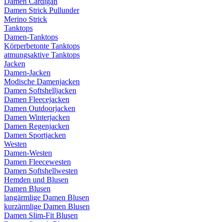
Damen Cardigan
Damen Strick Pullunder
Merino Strick
Tanktops
Damen-Tanktops
Körperbetonte Tanktops
atmungsaktive Tanktops
Jacken
Damen-Jacken
Modische Damenjacken
Damen Softshelljacken
Damen Fleecejacken
Damen Outdoorjacken
Damen Winterjacken
Damen Regenjacken
Damen Sportjacken
Westen
Damen-Westen
Damen Fleecewesten
Damen Softshellwesten
Hemden und Blusen
Damen Blusen
langärmlige Damen Blusen
kurzärmlige Damen Blusen
Damen Slim-Fit Blusen