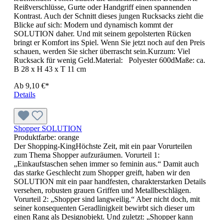
Produktfarbe:
maigrün
Aller guten Taschen sind dreiWonach ist Ihnen heute? Nach
einer lässigen Umhängetasche, einem praktischen Shopper
oder einem sportlichen Rucksack? Keine Sorge, Sie müssen
sich nicht entscheiden, die Multibag STEP bietet alles drei in
einer Tasche. Darum ist sie auch für so gut wie alles zu haben,
ob als kleine Sporttasche, als Freizeitrucksack oder
Bürobegleiterin. Die Farbauswahl und das glänzende
wabenstrukturierte Rip-Stop Material sorgen in jeder
Lebenslage für einen jungen und sportlichen Auftritt. Das
große Fach lässt sich per Reißverschluss und/oder per
Kordelzug verschließen. Mit Einsteckfächern, Seitentaschen
aus Netz und einer Vortasche gibt es reichlich Platz für alles,
was mit muss. Und dank der großen Druckfläche wird die
Multibag zu einem Multitalent für die Werbung.Material:
Polyester 420d & RipstopMaße: ca. B 29,5/42 x H 48,5 x T
15 cm
Ab
13,99 €*
Details
Original Flexfit Cap
Größe:
L
| Produktfarbe:
orange