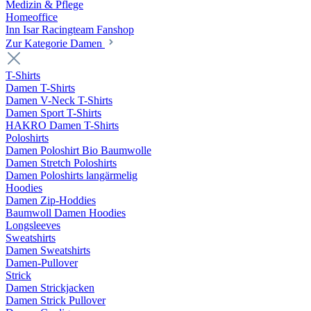
Medizin & Pflege
Homeoffice
Inn Isar Racingteam Fanshop
Zur Kategorie Damen
T-Shirts
Damen T-Shirts
Damen V-Neck T-Shirts
Damen Sport T-Shirts
HAKRO Damen T-Shirts
Poloshirts
Damen Poloshirt Bio Baumwolle
Damen Stretch Poloshirts
Damen Poloshirts langärmelig
Hoodies
Damen Zip-Hoddies
Baumwoll Damen Hoodies
Longsleeves
Sweatshirts
Damen Sweatshirts
Damen-Pullover
Strick
Damen Strickjacken
Damen Strick Pullover