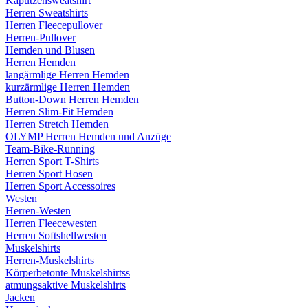
Kaputzensweatshirt
Herren Sweatshirts
Herren Fleecepullover
Herren-Pullover
Hemden und Blusen
Herren Hemden
langärmlige Herren Hemden
kurzärmlige Herren Hemden
Button-Down Herren Hemden
Herren Slim-Fit Hemden
Herren Stretch Hemden
OLYMP Herren Hemden und Anzüge
Team-Bike-Running
Herren Sport T-Shirts
Herren Sport Hosen
Herren Sport Accessoires
Westen
Herren-Westen
Herren Fleecewesten
Herren Softshellwesten
Muskelshirts
Herren-Muskelshirts
Körperbetonte Muskelshirtss
atmungsaktive Muskelshirts
Jacken