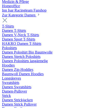
Medizin & Pflege
Homeoffice
Inn Isar Racingteam Fanshop
Zur Kategorie Damen
T-Shirts
Damen T-Shirts
Damen V-Neck T-Shirts
Damen Sport T-Shirts
HAKRO Damen T-Shirts
Poloshirts
Damen Poloshirt Bio Baumwolle
Damen Stretch Poloshirts
Damen Poloshirts langärmelig
Hoodies
Damen Zip-Hoddies
Baumwoll Damen Hoodies
Longsleeves
Sweatshirts
Damen Sweatshirts
Damen-Pullover
Strick
Damen Strickjacken
Damen Strick Pullover