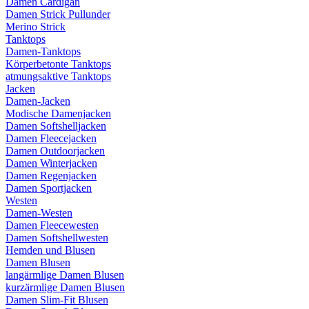
Damen Cardigan
Damen Strick Pullunder
Merino Strick
Tanktops
Damen-Tanktops
Körperbetonte Tanktops
atmungsaktive Tanktops
Jacken
Damen-Jacken
Modische Damenjacken
Damen Softshelljacken
Damen Fleecejacken
Damen Outdoorjacken
Damen Winterjacken
Damen Regenjacken
Damen Sportjacken
Westen
Damen-Westen
Damen Fleecewesten
Damen Softshellwesten
Hemden und Blusen
Damen Blusen
langärmlige Damen Blusen
kurzärmlige Damen Blusen
Damen Slim-Fit Blusen