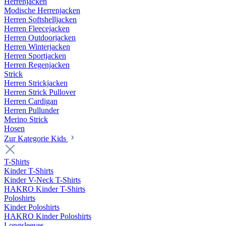
Herrenjacken
Modische Herrenjacken
Herren Softshelljacken
Herren Fleecejacken
Herren Outdoorjacken
Herren Winterjacken
Herren Sportjacken
Herren Regenjacken
Strick
Herren Strickjacken
Herren Strick Pullover
Herren Cardigan
Herren Pullunder
Merino Strick
Hosen
Zur Kategorie Kids
T-Shirts
Kinder T-Shirts
Kinder V-Neck T-Shirts
HAKRO Kinder T-Shirts
Poloshirts
Kinder Poloshirts
HAKRO Kinder Poloshirts
Longsleeves