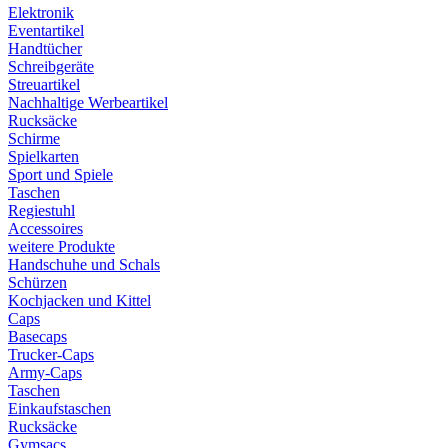
Elektronik
Eventartikel
Handtücher
Schreibgeräte
Streuartikel
Nachhaltige Werbeartikel
Rucksäcke
Schirme
Spielkarten
Sport und Spiele
Taschen
Regiestuhl
Accessoires
weitere Produkte
Handschuhe und Schals
Schürzen
Kochjacken und Kittel
Caps
Basecaps
Trucker-Caps
Army-Caps
Taschen
Einkaufstaschen
Rucksäcke
Gymsacs