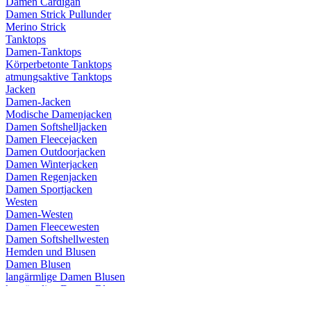
Damen Cardigan
Damen Strick Pullunder
Merino Strick
Tanktops
Damen-Tanktops
Körperbetonte Tanktops
atmungsaktive Tanktops
Jacken
Damen-Jacken
Modische Damenjacken
Damen Softshelljacken
Damen Fleecejacken
Damen Outdoorjacken
Damen Winterjacken
Damen Regenjacken
Damen Sportjacken
Westen
Damen-Westen
Damen Fleecewesten
Damen Softshellwesten
Hemden und Blusen
Damen Blusen
langärmlige Damen Blusen
kurzärmlige Damen Blusen
Damen Slim-Fit Blusen