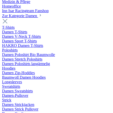
Medizin & Pflege
Homeoffice
Inn Isar Racingteam Fanshop
Zur Kategorie Damen
T-Shirts
Damen T-Shirts
Damen V-Neck T-Shirts
Damen Sport T-Shirts
HAKRO Damen T-Shirts
Poloshirts
Damen Poloshirt Bio Baumwolle
Damen Stretch Poloshirts
Damen Poloshirts langärmelig
Hoodies
Damen Zip-Hoddies
Baumwoll Damen Hoodies
Longsleeves
Sweatshirts
Damen Sweatshirts
Damen-Pullover
Strick
Damen Strickjacken
Damen Strick Pullover