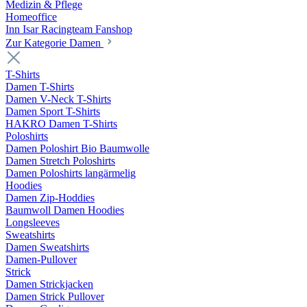
Medizin & Pflege
Homeoffice
Inn Isar Racingteam Fanshop
Zur Kategorie Damen
T-Shirts
Damen T-Shirts
Damen V-Neck T-Shirts
Damen Sport T-Shirts
HAKRO Damen T-Shirts
Poloshirts
Damen Poloshirt Bio Baumwolle
Damen Stretch Poloshirts
Damen Poloshirts langärmelig
Hoodies
Damen Zip-Hoddies
Baumwoll Damen Hoodies
Longsleeves
Sweatshirts
Damen Sweatshirts
Damen-Pullover
Strick
Damen Strickjacken
Damen Strick Pullover