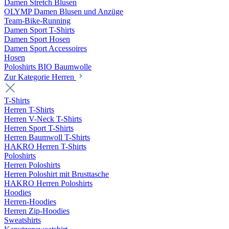
Damen Stretch Blusen
OLYMP Damen Blusen und Anzüge
Team-Bike-Running
Damen Sport T-Shirts
Damen Sport Hosen
Damen Sport Accessoires
Hosen
Poloshirts BIO Baumwolle
Zur Kategorie Herren
T-Shirts
Herren T-Shirts
Herren V-Neck T-Shirts
Herren Sport T-Shirts
Herren Baumwoll T-Shirts
HAKRO Herren T-Shirts
Poloshirts
Herren Poloshirts
Herren Poloshirt mit Brusttasche
HAKRO Herren Poloshirts
Hoodies
Herren-Hoodies
Herren Zip-Hoodies
Sweatshirts