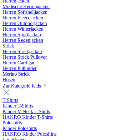
Herrenjacken
Modische Herrenjacken
Herren Softshelljacken
Herren Fleecejacken
Herren Outdoorjacken
Herren Winterjacken
Herren Sportjacken
Herren Regenjacken
Strick
Herren Strickjacken
Herren Strick Pullover
Herren Cardigan
Herren Pullunder
Merino Strick
Hosen
Zur Kategorie Kids
T-Shirts
Kinder T-Shirts
Kinder V-Neck T-Shirts
HAKRO Kinder T-Shirts
Poloshirts
Kinder Poloshirts
HAKRO Kinder Poloshirts
Longsleeves