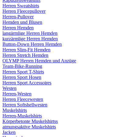
Kaputzensweatshirt
Herren Sweatshirts
Herren Fleecepullover
Herren-Pullover
Hemden und Blusen
Herren Hemden
langärmlige Herren Hemden
kurzärmlige Herren Hemden
Button-Down Herren Hemden
Herren Slim-Fit Hemden
Herren Stretch Hemden
OLYMP Herren Hemden und Anzüge
Team-Bike-Running
Herren Sport T-Shirts
Herren Sport Hosen
Herren Sport Accessoires
Westen
Herren-Westen
Herren Fleecewesten
Herren Softshellwesten
Muskelshirts
Herren-Muskelshirts
Körperbetonte Muskelshirtss
atmungsaktive Muskelshirts
Jacken