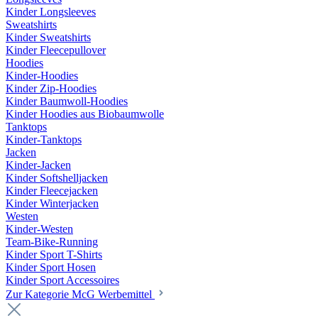
Kinder Longsleeves
Sweatshirts
Kinder Sweatshirts
Kinder Fleecepullover
Hoodies
Kinder-Hoodies
Kinder Zip-Hoodies
Kinder Baumwoll-Hoodies
Kinder Hoodies aus Biobaumwolle
Tanktops
Kinder-Tanktops
Jacken
Kinder-Jacken
Kinder Softshelljacken
Kinder Fleecejacken
Kinder Winterjacken
Westen
Kinder-Westen
Team-Bike-Running
Kinder Sport T-Shirts
Kinder Sport Hosen
Kinder Sport Accessoires
Zur Kategorie McG Werbemittel