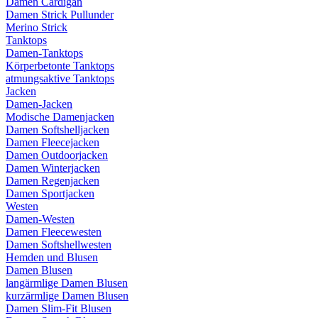
Damen Cardigan
Damen Strick Pullunder
Merino Strick
Tanktops
Damen-Tanktops
Körperbetonte Tanktops
atmungsaktive Tanktops
Jacken
Damen-Jacken
Modische Damenjacken
Damen Softshelljacken
Damen Fleecejacken
Damen Outdoorjacken
Damen Winterjacken
Damen Regenjacken
Damen Sportjacken
Westen
Damen-Westen
Damen Fleecewesten
Damen Softshellwesten
Hemden und Blusen
Damen Blusen
langärmlige Damen Blusen
kurzärmlige Damen Blusen
Damen Slim-Fit Blusen